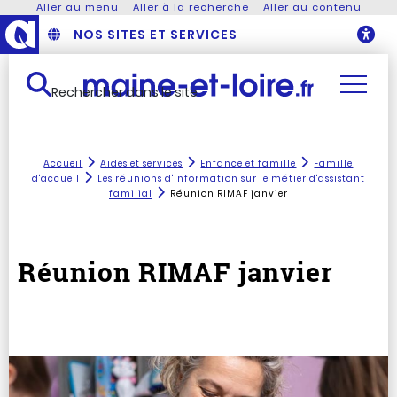
Aller au menu
Aller à la recherche
Aller au contenu
NOS SITES ET SERVICES
O
Rechercher dans le site
Accueil
Aides et services
Enfance et famille
Famille
d'accueil
Les réunions d'information sur le métier d'assistant
familial
Réunion RIMAF janvier
Réunion RIMAF janvier