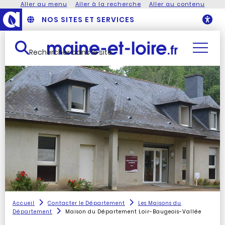
Aller au menu
Aller à la recherche
Aller au contenu
NOS SITES ET SERVICES
O
Rechercher dans le site
Accueil
Contacter le Département
Les Maisons du
Département
Maison du Département Loir-Baugeois-Vallée