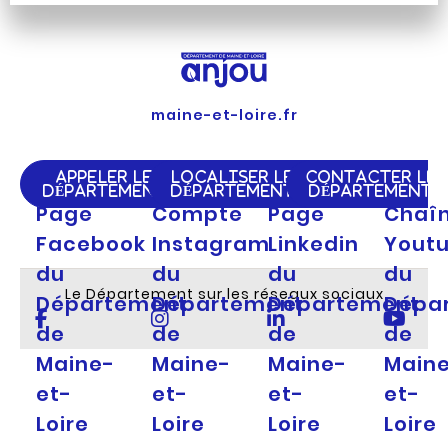
maine-et-loire.fr
APPELER LE
LOCALISER LE
CONTACTER LE
DÉPARTEMENT
DÉPARTEMENT
DÉPARTEMENT
Page
Compte
Page
Chaî
Facebook
Instagram
Linkedin
Yout
du
du
du
du
Le Département sur les réseaux sociaux
Département
Département
Département
Dépa
de
de
de
de
Maine-
Maine-
Maine-
Main
et-
et-
et-
et-
Loire
Loire
Loire
Loire