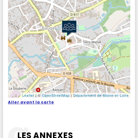
Leaflet
|
©
OpenStreetMap
|
Département de Maine-et-Loire
Aller avant la carte
LES ANNEXES