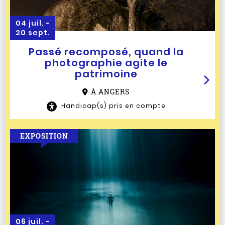
04 juil. -
20 sept.
Passé recomposé, quand la
photographie agite le
patrimoine
À ANGERS
Handicap(s) pris en compte
EXPOSITION
06 juil. -