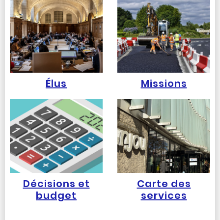
Élus
Missions
Décisions et
Carte des
budget
services