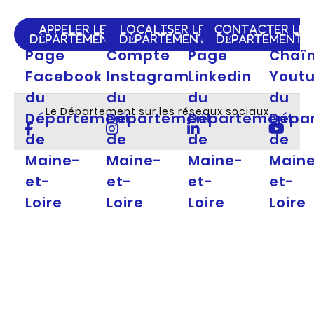
APPELER LE
LOCALISER LE
CONTACTER LE
DÉPARTEMENT
DÉPARTEMENT
DÉPARTEMENT
Page
Compte
Page
Chaî
Facebook
Instagram
Linkedin
Yout
du
du
du
du
Le Département sur les réseaux sociaux
Département
Département
Département
Dépa
de
de
de
de
Maine-
Maine-
Maine-
Main
et-
et-
et-
et-
Loire
Loire
Loire
Loire