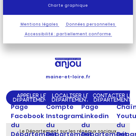
Charte graphique
Mentions légales
Données personnelles
Accessibilité : partiellement conforme
maine-et-loire.fr
APPELER LE
LOCALISER LE
CONTACTER LE
DÉPARTEMENT
DÉPARTEMENT
DÉPARTEMENT
Page
Compte
Page
Chaî
Facebook
Instagram
Linkedin
Yout
du
du
du
du
Le Département sur les réseaux sociaux
Département
Département
Département
Dépa