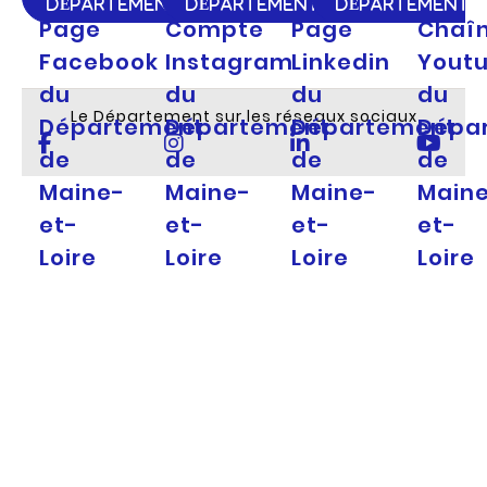
DÉPARTEMENT
DÉPARTEMENT
DÉPARTEMENT
Page
Compte
Page
Chaî
Facebook
Instagram
Linkedin
Yout
du
du
du
du
Le Département sur les réseaux sociaux
Département
Département
Département
Dépa
de
de
de
de
Maine-
Maine-
Maine-
Main
et-
et-
et-
et-
Loire
Loire
Loire
Loire