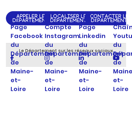
APPELER LE
LOCALISER LE
CONTACTER LE
DÉPARTEMENT
DÉPARTEMENT
DÉPARTEMENT
Page
Compte
Page
Chaî
Facebook
Instagram
Linkedin
Yout
du
du
du
du
Le Département sur les réseaux sociaux
Département
Département
Département
Dépa
de
de
de
de
Maine-
Maine-
Maine-
Main
et-
et-
et-
et-
Loire
Loire
Loire
Loire