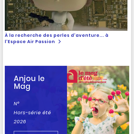
À la recherche des perles d'aventure... à
l'Espace Air Passion
Anjou le
Mag
N°
Hors-série été
2026