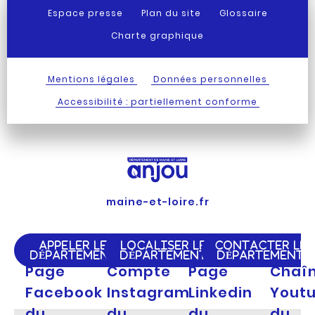
Espace presse
Plan du site
Glossaire
Charte graphique
Mentions légales
Données personnelles
Accessibilité : partiellement conforme
maine-et-loire.fr
APPELER LE
LOCALISER LE
CONTACTER LE
DÉPARTEMENT
DÉPARTEMENT
DÉPARTEMENT
Page
Compte
Page
Chaî
Facebook
Instagram
Linkedin
Yout
du
du
du
du