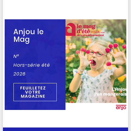
Anjou le
Mag
N°
Hors-série été
2026
FEUILLETEZ
VOTRE
MAGAZINE