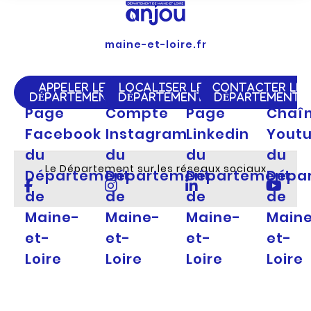
maine-et-loire.fr
APPELER LE
LOCALISER LE
CONTACTER LE
DÉPARTEMENT
DÉPARTEMENT
DÉPARTEMENT
Page
Compte
Page
Chaî
Facebook
Instagram
Linkedin
Yout
du
du
du
du
Le Département sur les réseaux sociaux
Département
Département
Département
Dépa
de
de
de
de
Maine-
Maine-
Maine-
Main
et-
et-
et-
et-
Loire
Loire
Loire
Loire