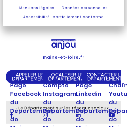
Mentions légales
Données personnelles
Accessibilité : partiellement conforme
maine-et-loire.fr
APPELER LE
LOCALISER LE
CONTACTER LE
DÉPARTEMENT
DÉPARTEMENT
DÉPARTEMENT
Page
Compte
Page
Chaî
Facebook
Instagram
Linkedin
Yout
du
du
du
du
Le Département sur les réseaux sociaux
Département
Département
Département
Dépa
de
de
de
de