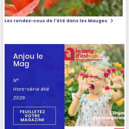
Les rendez-vous de l'été dans les Mauges
Anjou le
Mag
N°
Hors-série été
2026
FEUILLETEZ
VOTRE
MAGAZINE