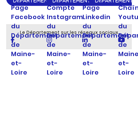
DÉPARTEMENT
DÉPARTEMENT
DÉPARTEMENT
Page
Compte
Page
Chaî
Facebook
Instagram
Linkedin
Yout
du
du
du
du
Le Département sur les réseaux sociaux
Département
Département
Département
Dépa
de
de
de
de
Maine-
Maine-
Maine-
Main
et-
et-
et-
et-
Loire
Loire
Loire
Loire