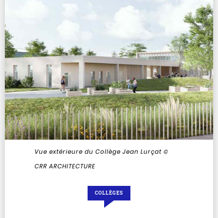
Vue extérieure du Collège Jean Lurçat
©
CRR ARCHITECTURE
COLLÈGES