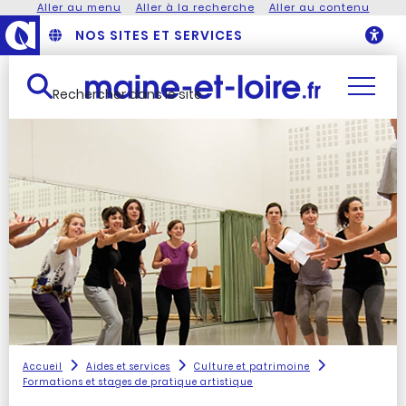
Aller au menu
Aller à la recherche
Aller au contenu
NOS SITES ET SERVICES
O
Rechercher dans le site
Accueil
Aides et services
Culture et patrimoine
Formations et stages de pratique artistique