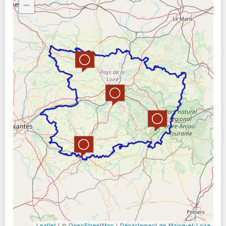
−
Leaflet
|
©
OpenStreetMap
|
Département de Maine-et-Loire