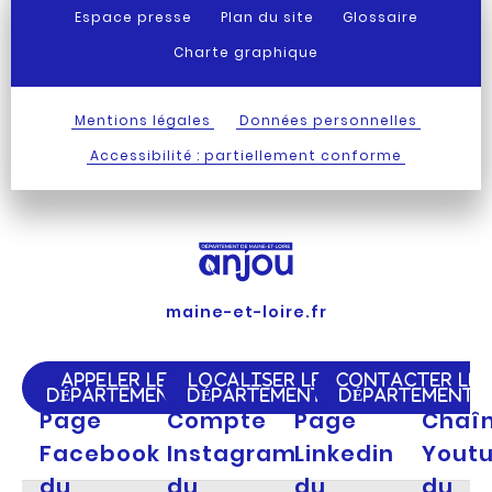
Espace presse
Plan du site
Glossaire
Charte graphique
Mentions légales
Données personnelles
Accessibilité : partiellement conforme
maine-et-loire.fr
APPELER LE
LOCALISER LE
CONTACTER LE
DÉPARTEMENT
DÉPARTEMENT
DÉPARTEMENT
Page
Compte
Page
Chaî
Facebook
Instagram
Linkedin
Yout
du
du
du
du