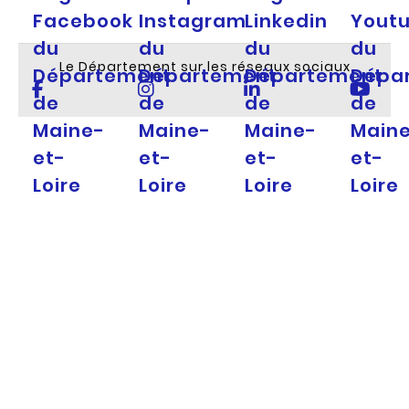
Facebook
Instagram
Linkedin
Yout
du
du
du
du
Le Département sur les réseaux sociaux
Département
Département
Département
Dépa
de
de
de
de
Maine-
Maine-
Maine-
Main
et-
et-
et-
et-
Loire
Loire
Loire
Loire