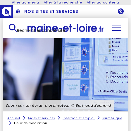
Aller au menu
Aller à la recherche
Aller au contenu
NOS SITES ET SERVICES
O
Rechercher dans le site
Zoom sur un écran d'ordinateur
© Bertrand Béchard
Accueil
Aides et services
Insertion et emploi
Numérique
Lieux de médiation