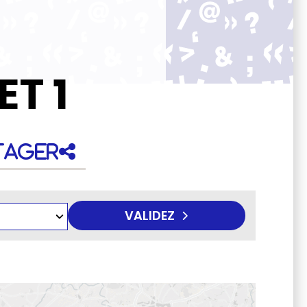
T 1
tager
VALIDEZ