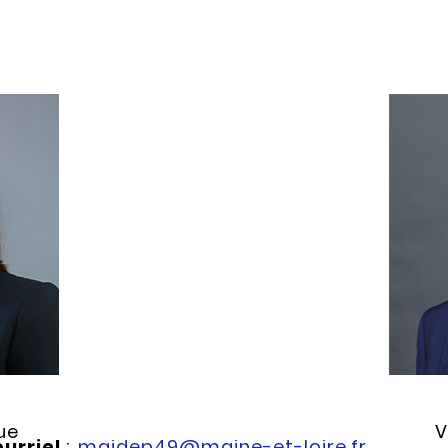
lue
V
urriel
:
majdep49@maine-et-loire.fr