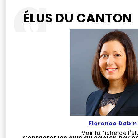
ÉLUS DU CANTON
Florence Dabin
Voir la fiche de l'é
Contacter les élus du canton par co