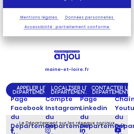
Mentions légales
Données personnelles
Accessibilité : partiellement conforme
maine-et-loire.fr
APPELER LE
LOCALISER LE
CONTACTER LE
DÉPARTEMENT
DÉPARTEMENT
DÉPARTEMENT
Page
Compte
Page
Chaî
Facebook
Instagram
Linkedin
Yout
du
du
du
du
Le Département sur les réseaux sociaux
Département
Département
Département
Dépa