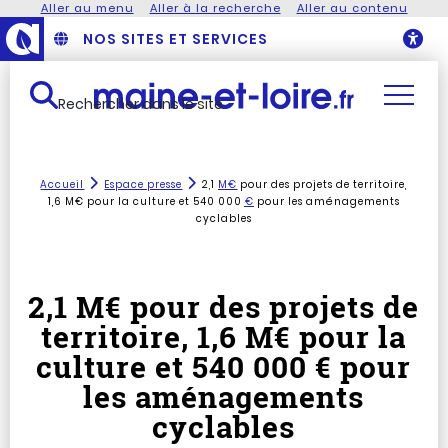
Aller au menu
Aller à la recherche
Aller au contenu
NOS SITES ET SERVICES
O
Rechercher dans le site
Accueil
Espace presse
2,1
M€
pour des projets de territoire,
1,6 M€ pour la culture et 540 000
€
pour les aménagements
cyclables
2,1 M€ pour des projets de
territoire, 1,6 M€ pour la
culture et 540 000 € pour
les aménagements
cyclables