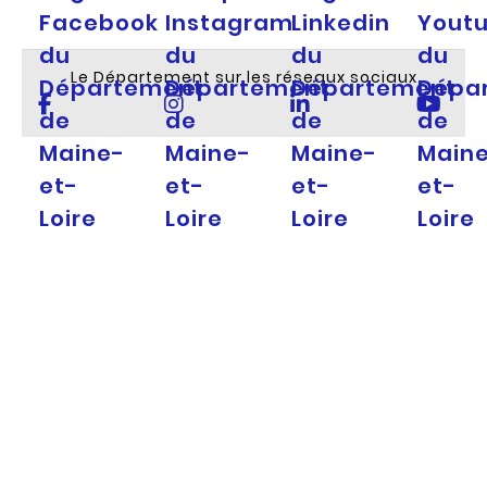
Facebook
Instagram
Linkedin
Yout
du
du
du
du
Le Département sur les réseaux sociaux
Département
Département
Département
Dépa
de
de
de
de
Maine-
Maine-
Maine-
Main
et-
et-
et-
et-
Loire
Loire
Loire
Loire