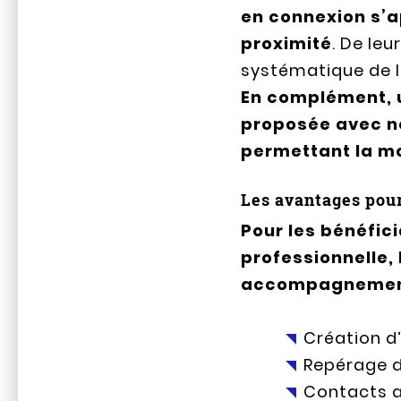
en connexion s’a
proximité
. De le
systématique de l
En complément, u
proposée avec no
permettant la mo
Les avantages pour
Pour les bénéfic
professionnelle,
accompagnement 
Création d’
Repérage d
Contacts a