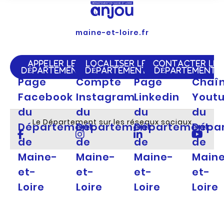
maine-et-loire.fr
APPELER LE
LOCALISER LE
CONTACTER LE
DÉPARTEMENT
DÉPARTEMENT
DÉPARTEMENT
Page
Compte
Page
Chaî
Facebook
Instagram
Linkedin
Yout
du
du
du
du
Le Département sur les réseaux sociaux
Département
Département
Département
Dépa
de
de
de
de
Maine-
Maine-
Maine-
Main
et-
et-
et-
et-
Loire
Loire
Loire
Loire