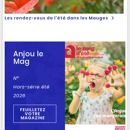
Les rendez-vous de l'été dans les Mauges
Anjou le
Mag
N°
Hors-série été
2026
FEUILLETEZ
VOTRE
MAGAZINE