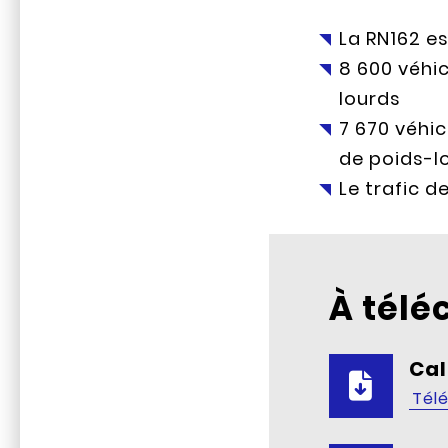
La RN162 e
8 600 véhi
lourds
7 670 véhic
de poids-l
Le trafic 
À télé
Cal
Tél