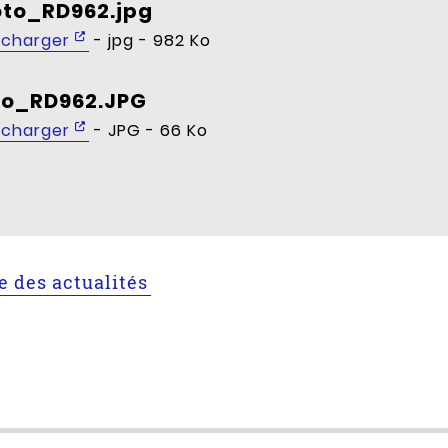
to_RD962.jpg
écharger
- jpg - 982 Ko
go_RD962.JPG
écharger
- JPG - 66 Ko
te des actualités