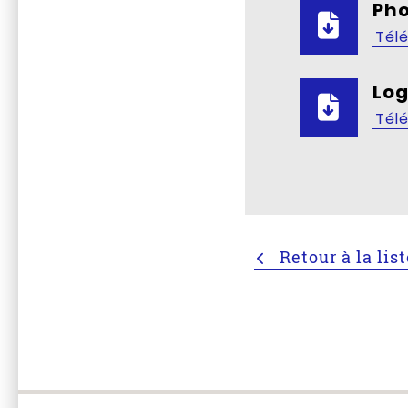
Pho
Tél
Lo
Tél
Retour à la lis