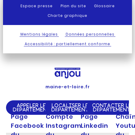
Espace presse
Plan du site
Glossaire
Charte graphique
Mentions légales
Données personnelles
Accessibilité : partiellement conforme
maine-et-loire.fr
APPELER LE
LOCALISER LE
CONTACTER LE
DÉPARTEMENT
DÉPARTEMENT
DÉPARTEMENT
Page
Compte
Page
Chaî
Facebook
Instagram
Linkedin
Yout
du
du
du
du