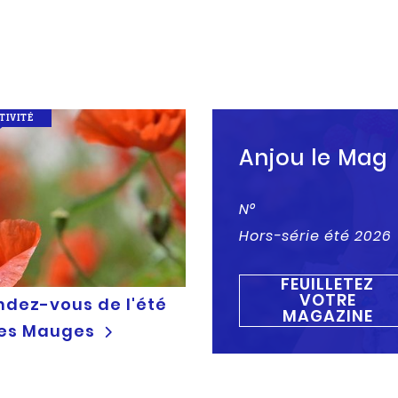
TIVITÉ
Anjou le Mag
N°
Hors-série été 2026
FEUILLETEZ
VOTRE
ndez-vous de l'été
MAGAZINE
les Mauges