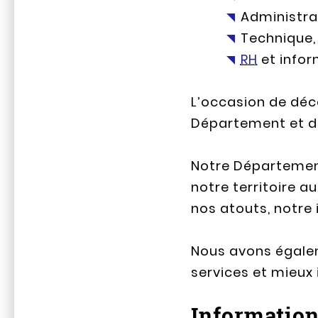
Administrat
Technique,
RH
et infor
L’occasion de déc
Département et de 
Notre Département
notre territoire a
nos atouts, notre 
Nous avons égalem
services et mieux i
Information