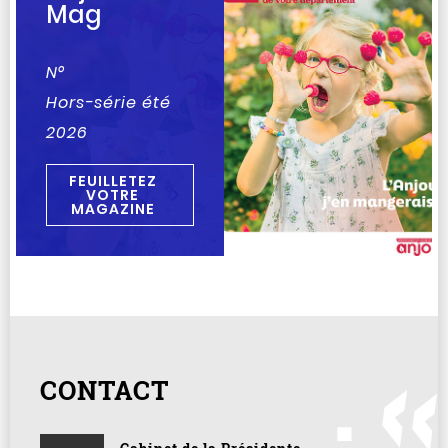
Mag
N°
Hors-série été
2026
FEUILLETEZ
VOTRE
MAGAZINE
CONTACT