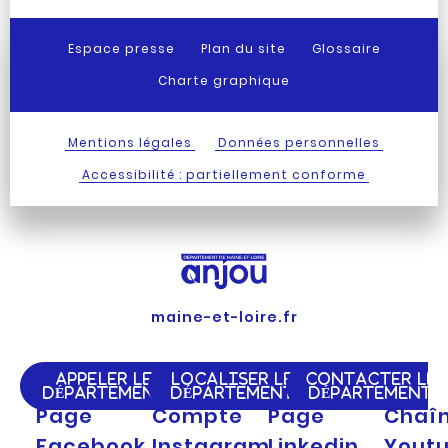
Espace presse
Plan du site
Glossaire
Charte graphique
Mentions légales
Données personnelles
Accessibilité : partiellement conforme
maine-et-loire.fr
APPELER LE
LOCALISER LE
CONTACTER LE
DÉPARTEMENT
DÉPARTEMENT
DÉPARTEMENT
Page
Compte
Page
Chaî
Facebook
Instagram
Linkedin
Yout