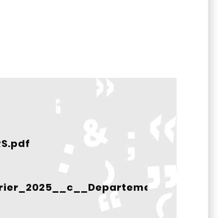
S.pdf
rier_2025__c__Departement_49.jpg