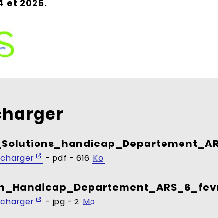
4 et 2025.
charger
_Solutions_handicap_Departement_AR
écharger
- pdf - 616
Ko
an_Handicap_Departement_ARS_6_fev
écharger
- jpg - 2
Mo