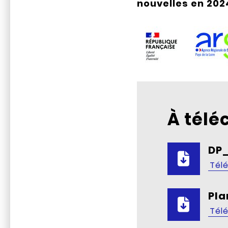
nouvelles en 202
À télé
DP
Tél
Pl
Tél