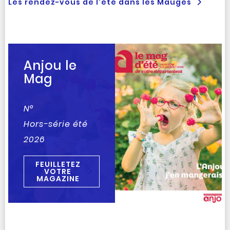
Les rendez-vous de l'été dans les Mauges
Anjou le
Mag
N°
Hors-série été
2026
FEUILLETEZ
VOTRE
MAGAZINE