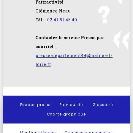
l'attractivité
Clémence Neau
Tél.
:
02 41 81 45 49
Contactez le service Presse par
courriel
:
presse-departement49@maine-et-
loire.fr
Espace presse
Plan du site
Glossaire
Charte graphique
Mentions légales
Données personnelles