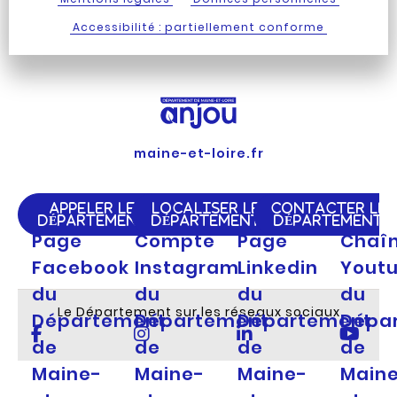
Accessibilité : partiellement conforme
maine-et-loire.fr
APPELER LE
LOCALISER LE
CONTACTER LE
DÉPARTEMENT
DÉPARTEMENT
DÉPARTEMENT
Page
Compte
Page
Chaî
Facebook
Instagram
Linkedin
Yout
du
du
du
du
Le Département sur les réseaux sociaux
Département
Département
Département
Dépa
de
de
de
de
Maine-
Maine-
Maine-
Main