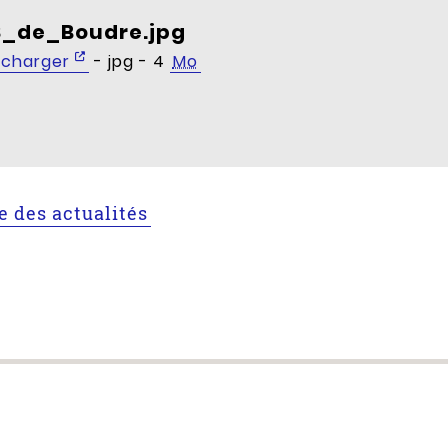
S_de_Boudre.jpg
écharger
- jpg - 4
Mo
te des actualités