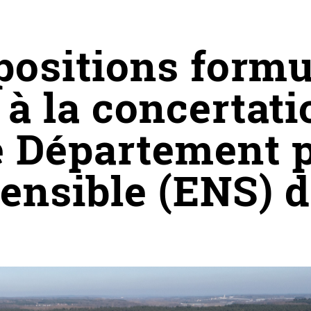
positions formu
 à la concertat
e Département 
sensible (ENS) 