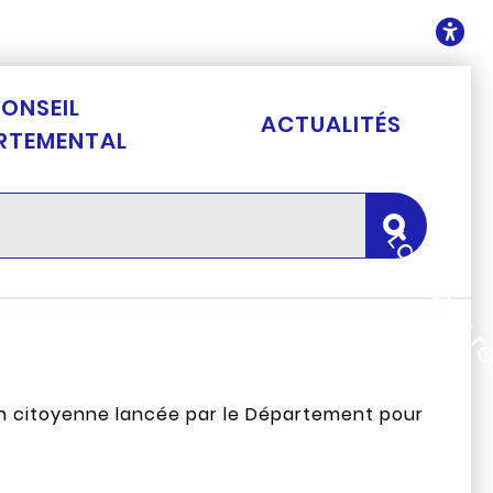
ontenu
O
ONSEIL
ACTUALITÉS
RTEMENTAL
Lancer la 
ion citoyenne lancée par le Département pour