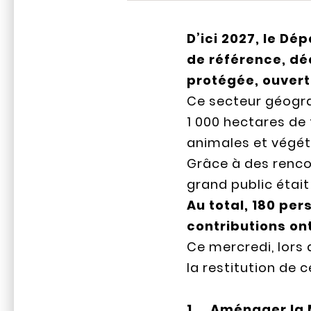
D’ici 2027, le Dé
de référence, déd
protégée, ouvert
Ce secteur géogra
1 000 hectares de 
animales et végét
Grâce à des rencon
grand public était
Au total, 180 pe
contributions ont
Ce mercredi, lors 
la restitution de 
1. Aménager la M