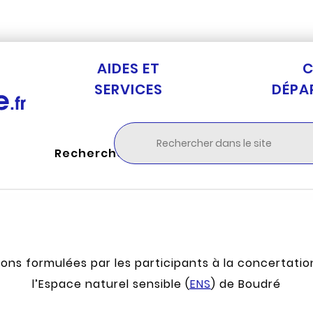
Aller au menu
Aller à la recherche
Aller au c
AIDES ET
C
SERVICES
DÉPA
Rechercher
tions formulées par les participants à la concertat
l’Espace naturel sensible (
ENS
) de Boudré