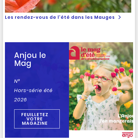
Les rendez-vous de l'été dans les Mauges
Anjou le
Mag
N°
Hors-série été
2026
FEUILLETEZ
VOTRE
MAGAZINE