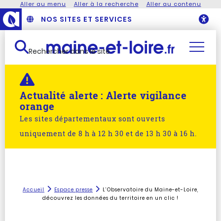
Aller au menu
Aller à la recherche
Aller au contenu
NOS SITES ET SERVICES
O
Rechercher dans le site
Actualité alerte :
Alerte vigilance
orange
Les sites départementaux sont ouverts
uniquement de 8 h à 12 h 30 et de 13 h 30 à 16 h.
Accueil
Espace presse
L’Observatoire du Maine-et-Loire,
découvrez les données du territoire en un clic !