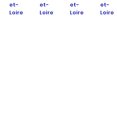
et-
et-
et-
et-
Loire
Loire
Loire
Loire