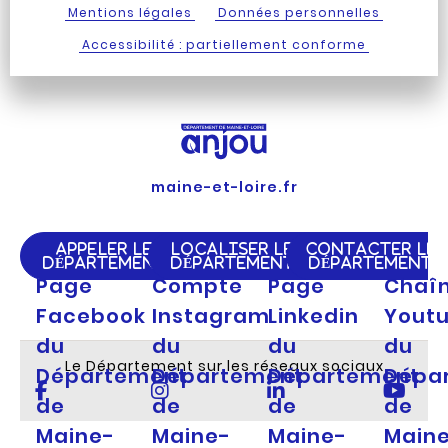
Mentions légales
Données personnelles
Accessibilité : partiellement conforme
maine-et-loire.fr
APPELER LE
LOCALISER LE
CONTACTER LE
DÉPARTEMENT
DÉPARTEMENT
DÉPARTEMENT
Page
Compte
Page
Chaî
Facebook
Instagram
Linkedin
Yout
du
du
du
du
Le Département sur les réseaux sociaux
Département
Département
Département
Dépa
de
de
de
de
Maine-
Maine-
Maine-
Main