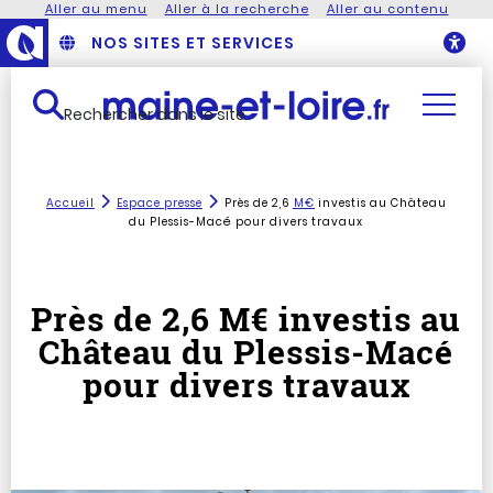
Aller au menu
Aller à la recherche
Aller au contenu
NOS SITES ET SERVICES
O
Rechercher dans le site
Accueil
Espace presse
Près de 2,6
M€
investis au Château
du Plessis-Macé pour divers travaux
Près de 2,6 M€ investis au
Château du Plessis-Macé
pour divers travaux