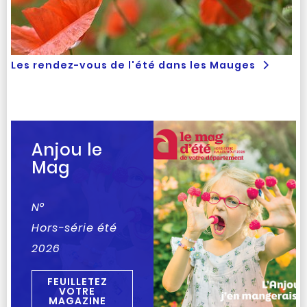
Les rendez-vous de l'été dans les Mauges
Anjou le
Mag
N°
Hors-série été
2026
FEUILLETEZ
VOTRE
MAGAZINE