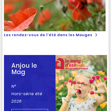
Les rendez-vous de l'été dans les Mauges
Anjou le
Mag
N°
Hors-série été
2026