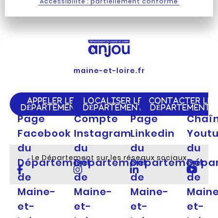
Accessibilité : partiellement conforme
maine-et-loire.fr
APPELER LE
LOCALISER LE
CONTACTER LE
DÉPARTEMENT
DÉPARTEMENT
DÉPARTEMENT
Page
Compte
Page
Chaî
Facebook
Instagram
Linkedin
Yout
du
du
du
du
Le Département sur les réseaux sociaux
Département
Département
Département
Dépa
de
de
de
de
Maine-
Maine-
Maine-
Main
et-
et-
et-
et-