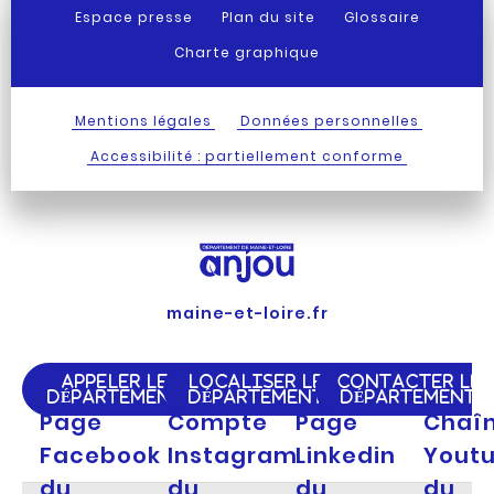
Espace presse
Plan du site
Glossaire
Charte graphique
Mentions légales
Données personnelles
Accessibilité : partiellement conforme
maine-et-loire.fr
APPELER LE
LOCALISER LE
CONTACTER LE
DÉPARTEMENT
DÉPARTEMENT
DÉPARTEMENT
Page
Compte
Page
Chaî
Facebook
Instagram
Linkedin
Yout
du
du
du
du