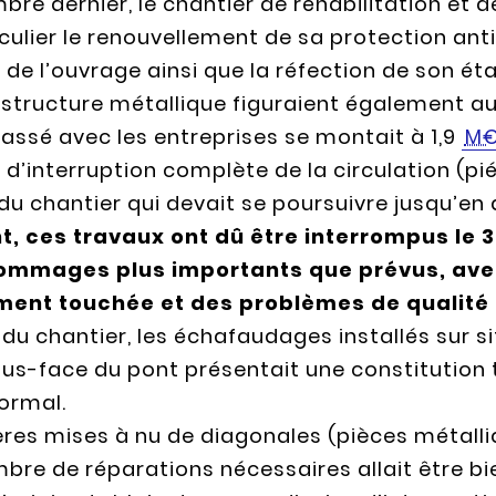
bre dernier, le chantier de réhabilitation et 
culier le renouvellement de sa protection ant
n de l’ouvrage ainsi que la réfection de son é
a structure métallique figuraient également 
passé avec les entreprises se montait à 1,9
M
d’interruption complète de la circulation (pi
du chantier qui devait se poursuivre jusqu’en a
 ces travaux ont dû être interrompus le 3 
mmages plus importants que prévus, avec 
ment touchée et des problèmes de qualité 
u chantier, les échafaudages installés sur s
ous-face du pont présentait une constitution 
ormal.
ières mises à nu de diagonales (pièces métall
bre de réparations nécessaires allait être bi