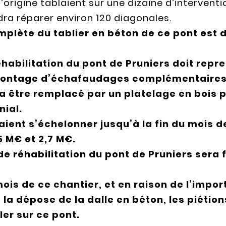
origine tablaient sur une dizaine d’interventi
dra réparer environ 120 diagonales.
mplète du tablier en béton de ce pont est
éhabilitation du pont de Pruniers doit rep
 montage d’échafaudages complémentaires
va être remplacé par un platelage en bois 
ial.
ient s’échelonner jusqu’à la fin du mois de
5 M€ et 2,7 M€.
e réhabilitation du pont de Pruniers sera f
mois de ce chantier, et en raison de l’impo
 dépose de la dalle en béton, les piétions
uler sur ce pont.