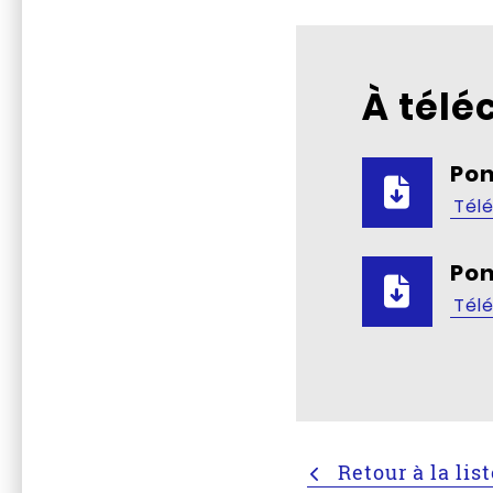
À télé
Po
Tél
Po
Tél
Retour à la lis