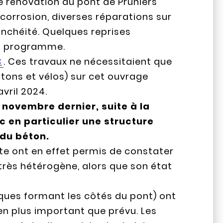
de rénovation du pont de Pruniers
icorrosion, diverses réparations sur
tanchéité. Quelques reprises
au programme.
€
. Ces travaux ne nécessitaient que
étons et vélos) sur cet ouvrage
vril 2024.
novembre dernier, suite à la
en particulier une structure
du béton.
ite ont en effet permis de constater
très hétérogène, alors que son état
iques formant les côtés du pont) ont
en plus important que prévu. Les