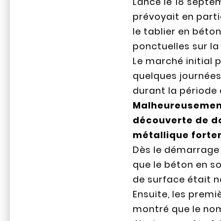
Lancé le 18 septem
prévoyait en parti
le tablier en béto
ponctuelles sur l
Le marché initial 
quelques journées 
durant la période 
Malheureusement,
découverte de do
métallique forte
Dès le démarrage d
que le béton en s
de surface était n
Ensuite, les prem
montré que le nom