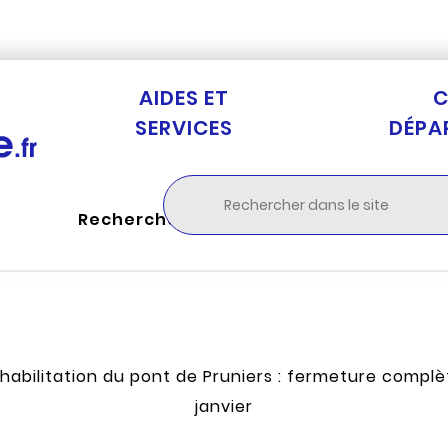
Aller au menu
Aller à la recherche
Aller au c
AIDES ET
C
SERVICES
DÉPA
Rechercher
habilitation du pont de Pruniers : fermeture complè
janvier