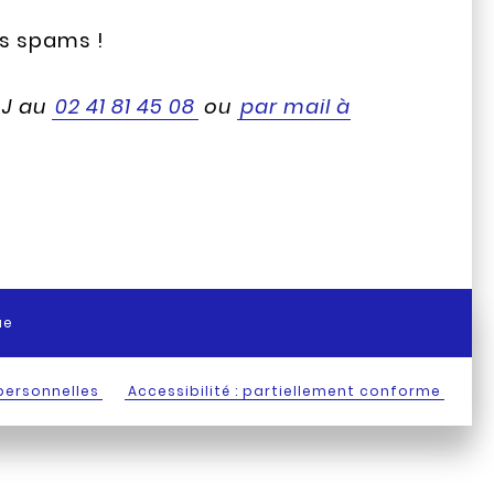
os spams !
AJ au
02 41 81 45 08
ou
par mail à
ue
personnelles
Accessibilité : partiellement conforme