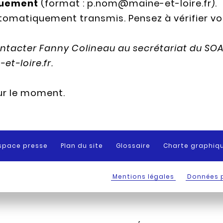
quement
(format : p.nom@maine-et-loire.fr).
tomatiquement transmis. Pensez à vérifier v
ontacter Fanny Colineau au secrétariat du SO
et-loire.fr.
ur le moment.
space presse
Plan du site
Glossaire
Charte graphiq
Mentions légales
Données 