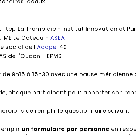
enaires locaux.
et, Itep La Tremblaie - Institut Innovation et P
r, IME Le Coteau –
ASEA
e social de l'
Adapei
49
MAS de l'Oudon – EPMS
 : de 9h15 à 15h30 avec une pause méridienne 
e, chaque participant peut apporter son repas
ercions de remplir le questionnaire suivant :
remplir
un formulaire par personne
en respec