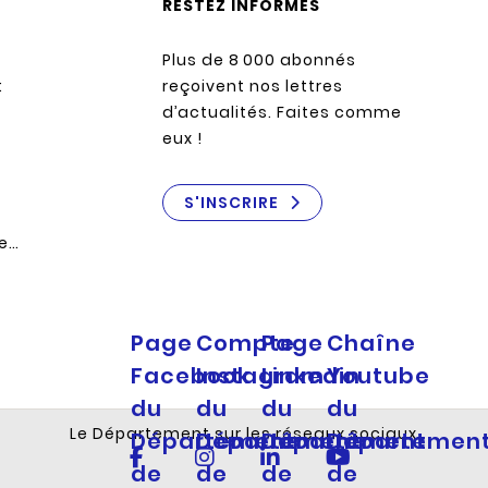
RESTEZ INFORMÉS
Plus de 8 000 abonnés
:
reçoivent nos lettres
d’actualités. Faites comme
eux !
S'INSCRIRE
re…
Page
Compte
Page
Chaîne
Facebook
Instagram
Linkedin
Youtube
du
du
du
du
Le Département sur les réseaux sociaux
Département
Département
Département
Départemen
de
de
de
de