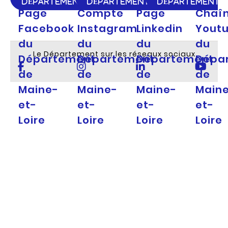
DÉPARTEMENT
DÉPARTEMENT
DÉPARTEMENT
Page
Compte
Page
Chaî
Facebook
Instagram
Linkedin
Yout
du
du
du
du
Le Département sur les réseaux sociaux
Département
Département
Département
Dépa
de
de
de
de
Maine-
Maine-
Maine-
Main
et-
et-
et-
et-
Loire
Loire
Loire
Loire