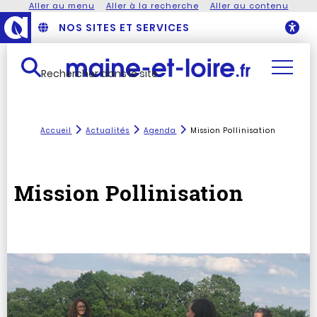
Aller au menu
Aller à la recherche
Aller au contenu
NOS SITES ET SERVICES
O
Rechercher dans le site
Accueil
Actualités
Agenda
Mission Pollinisation
Mission Pollinisation