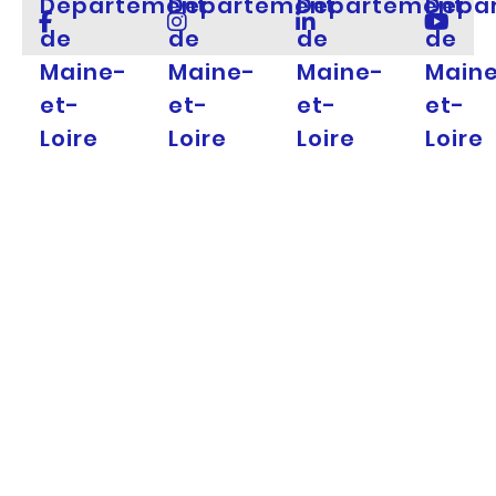
Département
Département
Département
Dépa
de
de
de
de
Maine-
Maine-
Maine-
Main
et-
et-
et-
et-
Loire
Loire
Loire
Loire