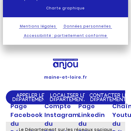
Charte graphique
Mentions légales
Données personnelles
Accessibilité : partiellement conforme
maine-et-loire.fr
APPELER LE
LOCALISER LE
CONTACTER LE
DÉPARTEMENT
DÉPARTEMENT
DÉPARTEMENT
Page
Compte
Page
Chaî
Facebook
Instagram
Linkedin
Yout
du
du
du
du
Le Département sur les réseaux sociaux