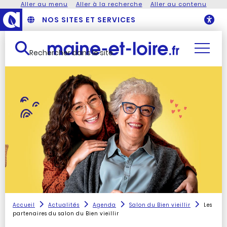
Aller au menu
Aller à la recherche
Aller au contenu
NOS SITES ET SERVICES
O
Rechercher dans le site
Accueil
Actualités
Agenda
Salon du Bien vieillir
Les
partenaires du salon du Bien vieillir