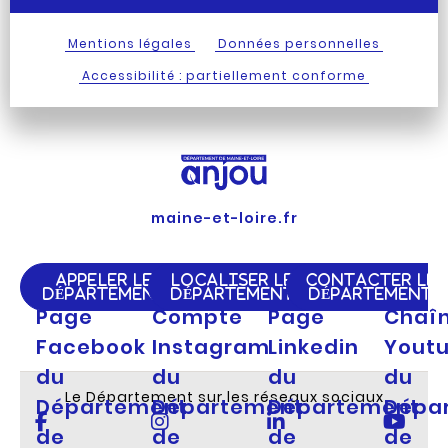
Mentions légales
Données personnelles
Accessibilité : partiellement conforme
maine-et-loire.fr
APPELER LE
LOCALISER LE
CONTACTER LE
DÉPARTEMENT
DÉPARTEMENT
DÉPARTEMENT
Page
Compte
Page
Chaî
Facebook
Instagram
Linkedin
Yout
du
du
du
du
Le Département sur les réseaux sociaux
Département
Département
Département
Dépa
de
de
de
de