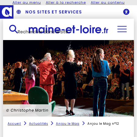
Aller au menu
Aller à la recherche
Aller au contenu
NOS SITES ET SERVICES
O
Rechercher dans le site
© Christophe Martin
Accueil
Actualités
Anjou le Mag
Anjou le Mag n°12