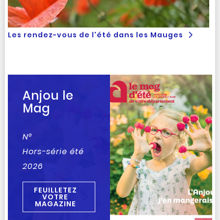
Les rendez-vous de l'été dans les Mauges
Anjou le
Mag
N°
Hors-série été
2026
FEUILLETEZ
VOTRE
MAGAZINE