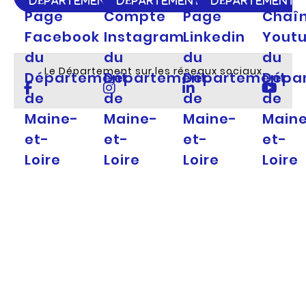
DÉPARTEMENT
DÉPARTEMENT
DÉPARTEMENT
Page
Compte
Page
Chaî
Facebook
Instagram
Linkedin
Yout
du
du
du
du
Le Département sur les réseaux sociaux
Département
Département
Département
Dépa
de
de
de
de
Maine-
Maine-
Maine-
Main
et-
et-
et-
et-
Loire
Loire
Loire
Loire