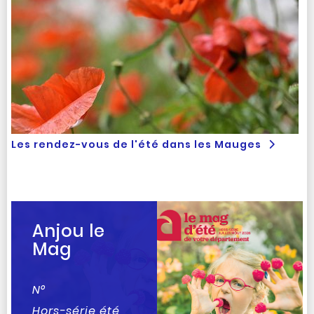
Les rendez-vous de l'été dans les Mauges
Anjou le
Mag
N°
Hors-série été