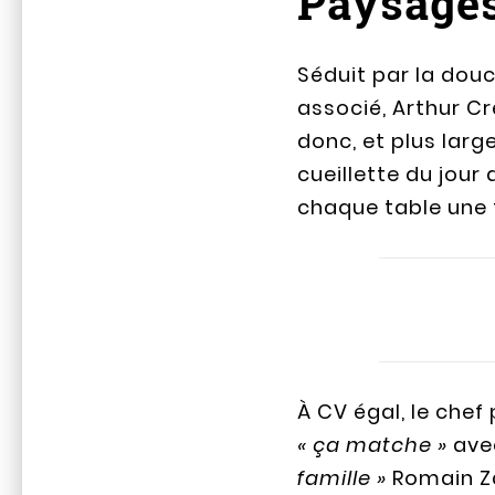
Paysages 
Séduit par la douce
associé, Arthur Cr
donc, et plus large
cueillette du jour
chaque table une f
À CV égal, le chef
« ça matche »
avec
famille »
Romain Zar