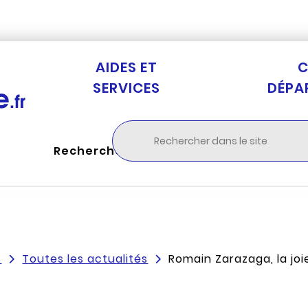
Aller au menu
Aller à la recherche
Aller au c
AIDES ET
C
SERVICES
DÉPA
Rechercher
s
Toutes les actualités
Romain Zarazaga, la joi