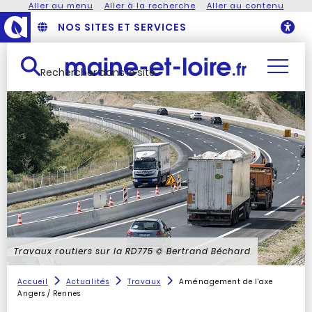
Aller au menu
Aller à la recherche
Aller au contenu
NOS SITES ET SERVICES
O
Rechercher dans le site
Travaux routiers sur la RD775
© Bertrand Béchard
Accueil
Actualités
Travaux
Aménagement de l'axe
Angers / Rennes