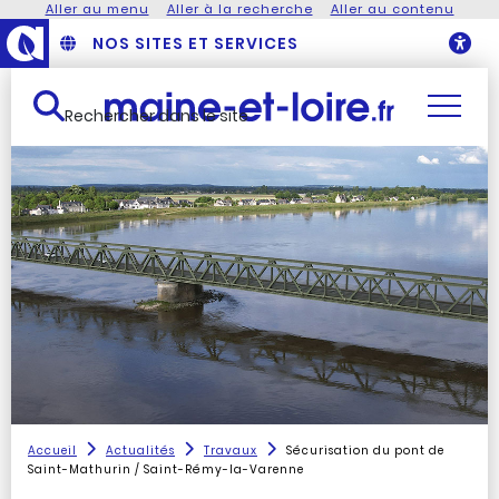
Aller au menu
Aller à la recherche
Aller au contenu
NOS SITES ET SERVICES
O
Rechercher dans le site
Accueil
Actualités
Travaux
Sécurisation du pont de
Saint-Mathurin / Saint-Rémy-la-Varenne