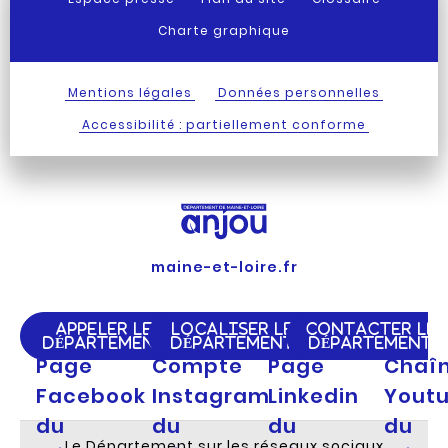
Charte graphique
Mentions légales
Données personnelles
Accessibilité : partiellement conforme
maine-et-loire.fr
APPELER LE
LOCALISER LE
CONTACTER LE
DÉPARTEMENT
DÉPARTEMENT
DÉPARTEMENT
Page
Compte
Page
Chaî
Facebook
Instagram
Linkedin
Yout
du
du
du
du
Le Département sur les réseaux sociaux