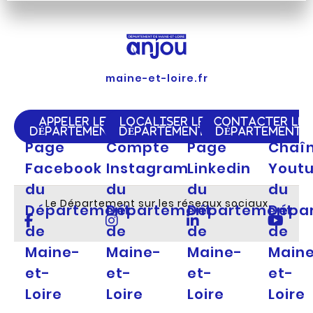
maine-et-loire.fr
APPELER LE
LOCALISER LE
CONTACTER LE
DÉPARTEMENT
DÉPARTEMENT
DÉPARTEMENT
Page
Compte
Page
Chaî
Facebook
Instagram
Linkedin
Yout
du
du
du
du
Le Département sur les réseaux sociaux
Département
Département
Département
Dépa
de
de
de
de
Maine-
Maine-
Maine-
Main
et-
et-
et-
et-
Loire
Loire
Loire
Loire