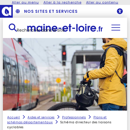
Aller au menu
Aller à la recherche
Aller au contenu
NOS SITES ET SERVICES
O
Rechercher dans le site
Accueil
Aides et services
Professionnels
Plans et
schémas départementaux
Schéma directeur des liaisons
cyclables