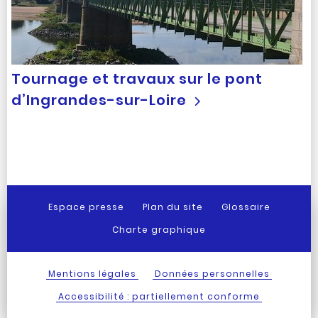
Tournage et travaux sur le pont
d’Ingrandes-sur-Loire
Espace presse
Plan du site
Glossaire
Charte graphique
Mentions légales
Données personnelles
Accessibilité : partiellement conforme