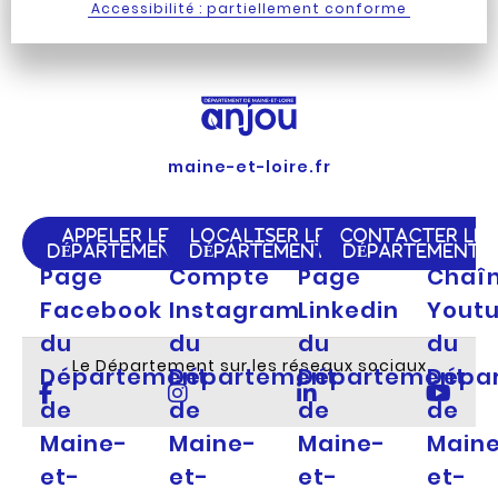
Accessibilité : partiellement conforme
maine-et-loire.fr
APPELER LE
LOCALISER LE
CONTACTER LE
DÉPARTEMENT
DÉPARTEMENT
DÉPARTEMENT
Page
Compte
Page
Chaî
Facebook
Instagram
Linkedin
Yout
du
du
du
du
Le Département sur les réseaux sociaux
Département
Département
Département
Dépa
de
de
de
de
Maine-
Maine-
Maine-
Main
et-
et-
et-
et-