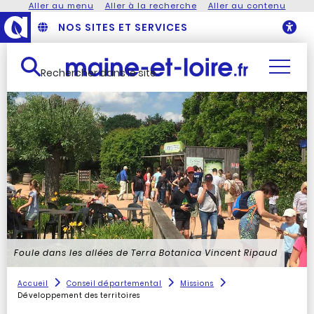
Aller au menu
Aller à la recherche
Aller au contenu
NOS SITES ET SERVICES
O
Rechercher dans le site
Foule dans les allées de Terra Botanica
Vincent Ripaud
Accueil
Conseil départemental
Missions
Développement des territoires