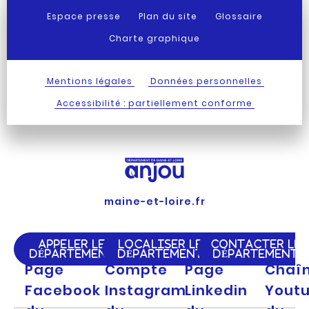
Espace presse
Plan du site
Glossaire
Charte graphique
Mentions légales
Données personnelles
Accessibilité : partiellement conforme
maine-et-loire.fr
APPELER LE
LOCALISER LE
CONTACTER LE
DÉPARTEMENT
DÉPARTEMENT
DÉPARTEMENT
Page
Compte
Page
Chaî
Facebook
Instagram
Linkedin
Yout