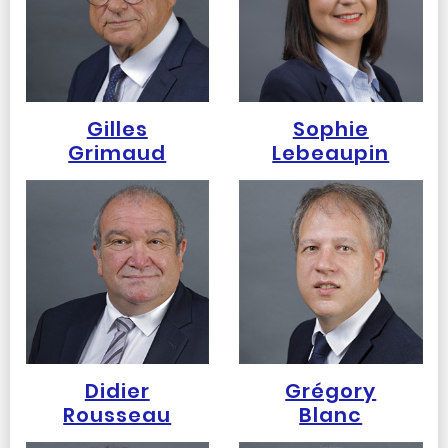
Gilles
Sophie
Grimaud
Lebeaupin
Didier
Grégory
Rousseau
Blanc