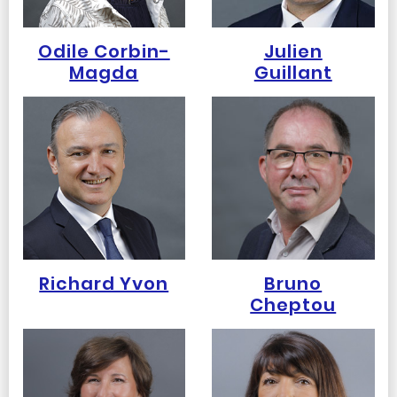
Odile Corbin-
Julien
Magda
Guillant
Richard Yvon
Bruno
Cheptou