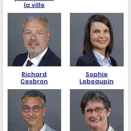
la ville
Richard
Sophie
Cesbron
Lebeaupin