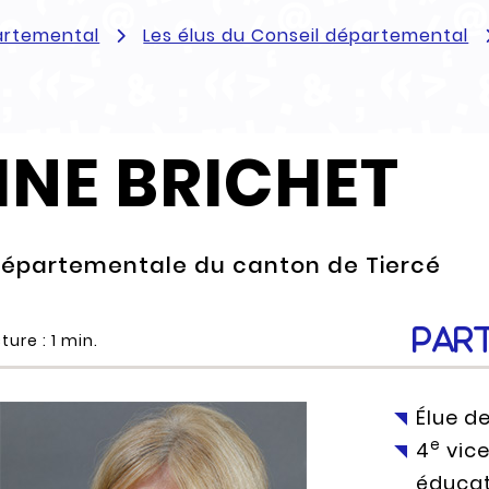
artemental
Les élus du Conseil départemental
INE BRICHET
départementale du canton de Tiercé
Par
ture :
1
min.
Élue d
e
4
vice
éducat