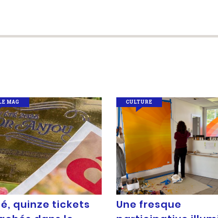
LE MAG
CULTURE
é, quinze tickets
Une fresque