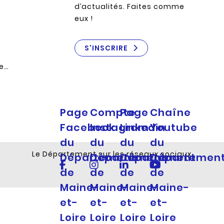
d’actualités. Faites comme
eux !
S'INSCRIRE
re…
Page
Compte
Page
Chaîne
Facebook
Instagram
Linkedin
Youtube
du
du
du
du
Le Département sur les réseaux sociaux
Département
Département
Département
Départemen
de
de
de
de
Maine-
Maine-
Maine-
Maine-
et-
et-
et-
et-
Loire
Loire
Loire
Loire