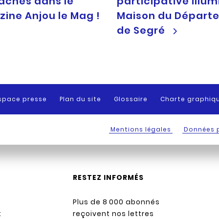
cachés dans le
participative illum
ine Anjou le Mag !
Maison du Départ
de Segré
space presse
Plan du site
Glossaire
Charte graphiq
Mentions légales
Données 
RESTEZ INFORMÉS
Plus de 8 000 abonnés
:
reçoivent nos lettres