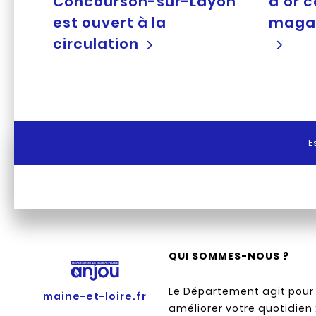
Concourson-sur-Layon
d’or 
est ouvert à la
magaz
circulation
E
QUI SOMMES-NOUS ?
Le Département agit pour
maine-et-loire.fr
améliorer votre quotidien 