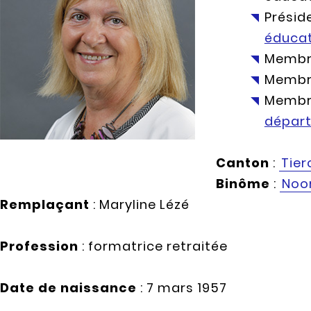
Présid
éducat
Membr
Membr
Membre
dépar
Canton
:
Tier
Binôme
:
Noo
Remplaçant
: Maryline Lézé
Profession
: formatrice retraitée
Date de naissance
: 7 mars 1957