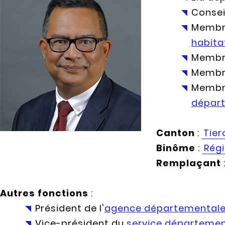
Conseil
Membr
habita
Membr
Membr
Membre
dépar
Canton
:
Tier
Binôme
:
Régi
Remplaçant
Autres fonctions
:
Président de l'
agence départementale 
Vice-président du
service département