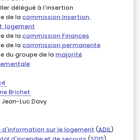
ler délégué à l’insertion
e de la
commission Insertion,
t, logement
e de la
commission Finances
e de la
commission permanente
 du groupe de la
majorité
tementale
cé
ne Brichet
: Jean-Luc Davy
d'information sur le logement
(
ADIL
)
al d'incendie et de secours
(
SDIS
)