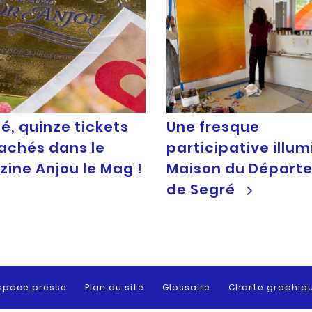
é, quinze tickets
Une fresque
cachés dans le
participative illum
ine Anjou le Mag !
Maison du Départ
de Segré
space presse
Plan du site
Glossaire
Charte graphiq