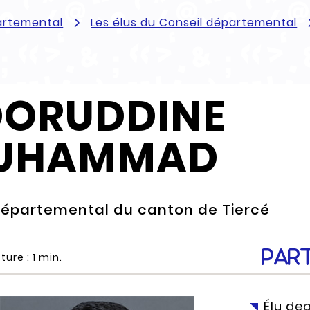
artemental
Les élus du Conseil départemental
ORUDDINE
UHAMMAD
 départemental du canton de Tiercé
Par
ture :
1
min.
Élu de