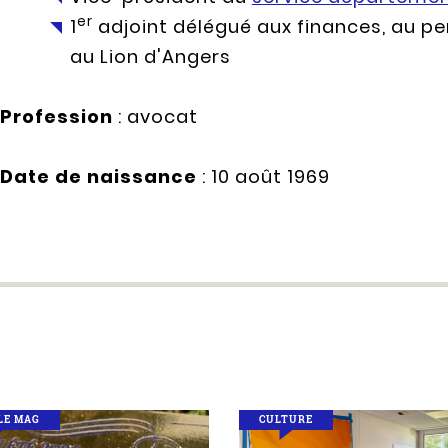
er
1
adjoint délégué aux finances, au pe
au Lion d'Angers
Profession
: avocat
Date de naissance
: 10 août 1969
LE MAG
CULTURE