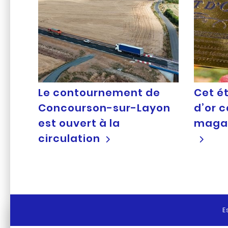
Le contournement de
Cet ét
Concourson-sur-Layon
d’or 
est ouvert à la
magaz
circulation
E